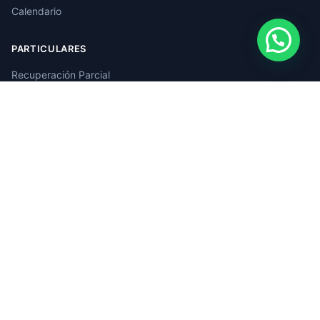
Calendario
PARTICULARES
Recuperación Parcial
Recuperación Total
Curso Adicional
LEGAL
Condiciones de uso
Política de cookies
Aviso legal
© 2026 RECUPERACIONPUNTOS
Autoescuela Marbesula
·
carlosllamax.com