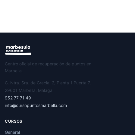
Centro oficial de recuperación de puntos en
Marbella.
C. Ntra. Sra. de Gracia, 2, Planta 1 Puerta 7,
29601 Marbella, Málaga
952 77 71 49
info@cursopuntosmarbella.com
CURSOS
General