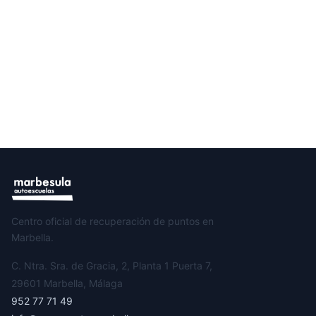
Centro oficial de recuperación de puntos en
Marbella.
C. Ntra. Sra. de Gracia, 2, Planta 1 Puerta 7,
29601 Marbella, Málaga
952 77 71 49