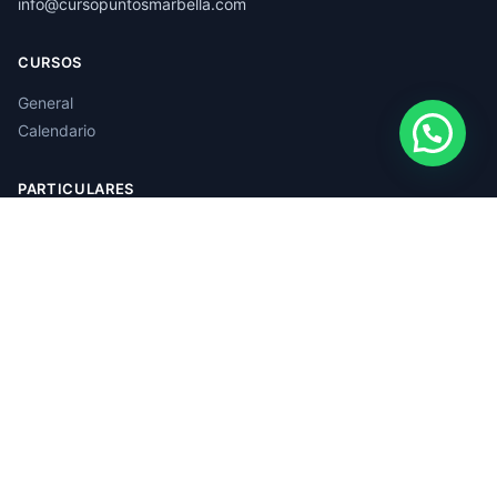
info@cursopuntosmarbella.com
CURSOS
General
Calendario
PARTICULARES
Recuperación Parcial
Recuperación Total
Curso Adicional
LEGAL
Condiciones de uso
Política de cookies
Aviso legal